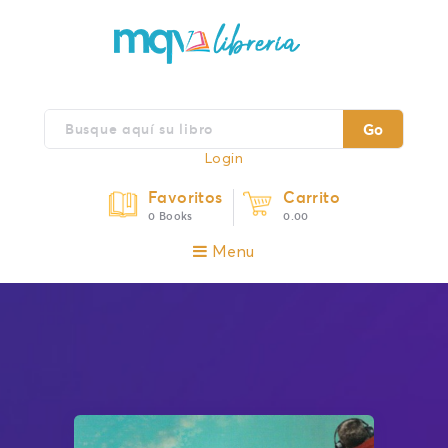
Go
Login
Favoritos
Carrito
0 Books
0.00
Menu