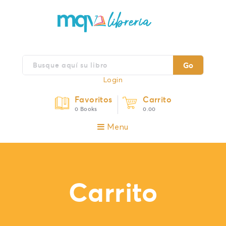
Go
Login
Favoritos
Carrito
0 Books
0.00
Menu
Carrito