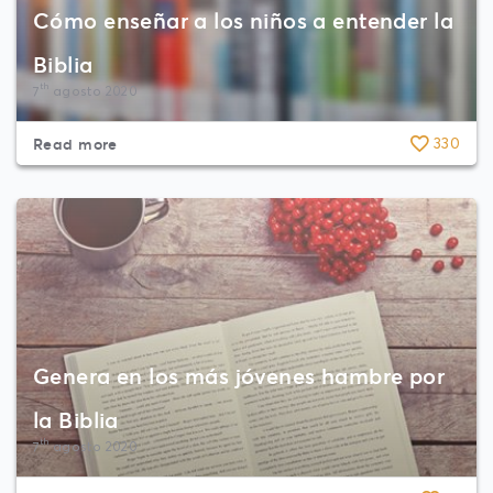
Cómo enseñar a los niños a entender la
Biblia
th
7
agosto 2020
Read more
330
Genera en los más jóvenes hambre por
la Biblia
th
7
agosto 2020