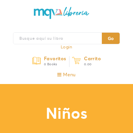
Go
Login
Favoritos
Carrito
0 Books
0.00
Menu
Niños