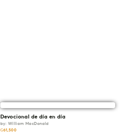
Devocional de día en día
by:
William MacDonald
₲
61,500