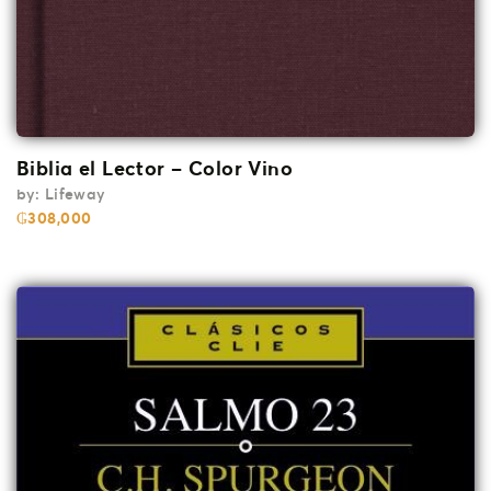
Biblia el Lector – Color Vino
by:
Lifeway
₲
308,000