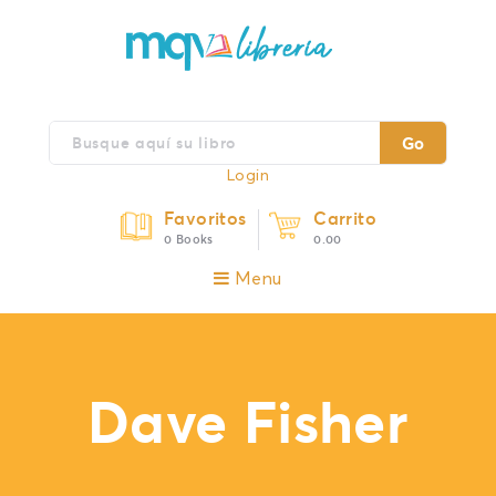
Go
Login
Favoritos
Carrito
0 Books
0.00
Menu
Dave Fisher