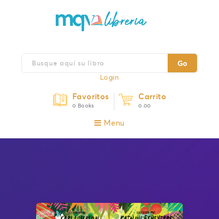
Go
Login
Favoritos
Carrito
0 Books
0.00
Menu