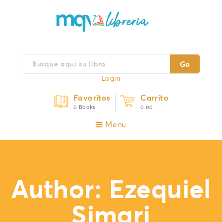
Go
Login
Favoritos
Carrito
0 Books
0.00
Menu
Author:
Ezequiel
Simari