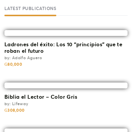
LATEST PUBLICATIONS
Ladrones del éxito: Los 10 “principios” que te
roban el futuro
by:
Adolfo Aguero
₲
80,000
Biblia el Lector – Color Gris
by:
Lifeway
₲
308,000